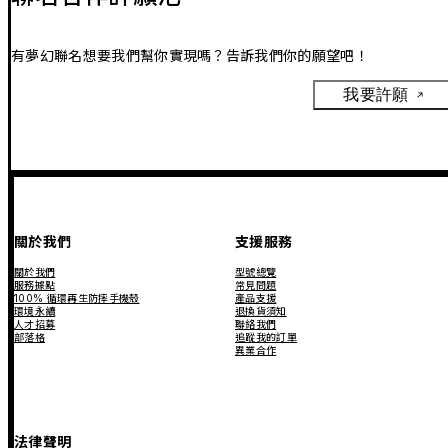
有夢幻聯名想要我們幫你實現嗎？告訴我們你的願望吧！
我要許願
關於我們
支援服務
關於我們
型號總覽
服務據點
常見問題
100% 循環再生防摔手機殼
產品支援
環境永續
退換貨須知
人才招募
聯絡我們
部落格
追蹤我的訂單
異業合作
法律聲明