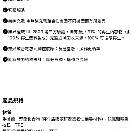
緊密服貼
無線充電 ＊無線充電兼容性會因不同機型而有所差異
業界權威 UL 2809 第三方驗證，擁有至少 91% 的再生內容物（由
100% 再生塑料製成）完整追溯回收來源，100% 可循環再生。
奈米碳管電容式觸控感應：反應靈敏、操作更精準
創新雙向結構設計：降低誤觸、操作更流暢
產品規格
材質
手機殼：聚酯化合物 (犀牛盾獨家研發高韌性無毒材料)、釹鐵硼磁鐵
按鈕：TPE