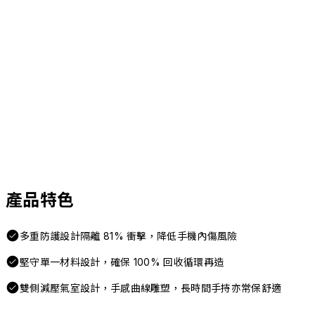
產品特色
多重防護設計隔離 81% 衝擊，降低手機內傷風險
堅守單一材料設計，確保 100% 回收循環再造
雙側減壓氣室設計，手感曲線雕塑，長時間手持亦常保舒適