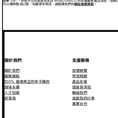
點擊“Go!”，即表示您同意接收來自 RHINOSHIELD 的有關最新產品消息
可以隨時取消訂閱。有關更多資訊，請閱讀我們的
網站使用條款
。
關於我們
支援服務
關於我們
型號總覽
服務據點
常見問題
100% 循環再生防摔手機殼
產品支援
環境永續
退換貨須知
人才招募
聯絡我們
部落格
追蹤我的訂單
異業合作