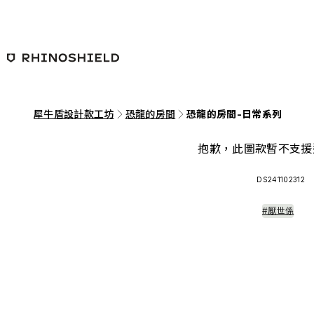
跳至主要內容
犀牛盾設計款工坊
恐龍的房間
恐龍的房間-日常系列
抱歉，此圖款暫不支援
DS241102312
#厭世係