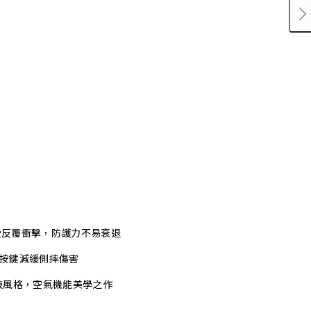
承受反覆衝擊，防護力不易衰退
式按鍵減緩側摔傷害
技風格，空氣機能美學之作