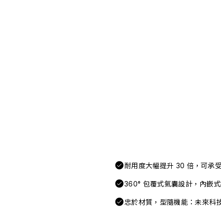
耐用度大幅提升 30 倍，可
360° 包覆式氣囊設計，內嵌
忠於材質，型隨機能：未來科