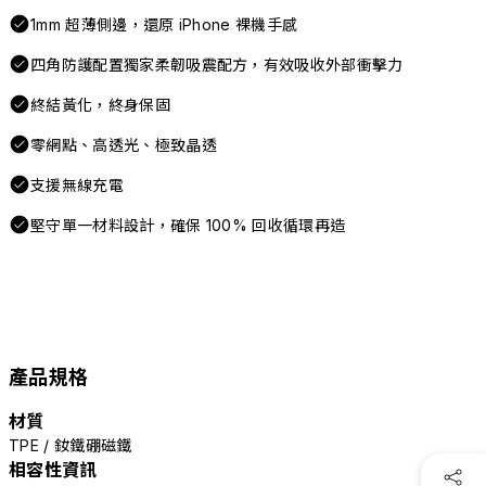
1mm 超薄側邊，還原 iPhone 裸機手感
四角防護配置獨家柔韌吸震配方，有效吸收外部衝擊力
終結黃化，終身保固
零網點、高透光、極致晶透
支援無線充電
堅守單一材料設計，確保 100% 回收循環再造
產品規格
材質
TPE / 釹鐵硼磁鐵
相容性資訊