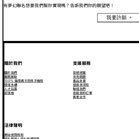
有夢幻聯名想要我們幫你實現嗎？告訴我們你的願望吧！
我要許願
關於我們
支援服務
關於我們
型號總覽
服務據點
常見問題
100% 循環再生防摔手機殼
產品支援
環境永續
退換貨須知
人才招募
聯絡我們
部落格
追蹤我的訂單
異業合作
法律聲明
網站使用條款
隱私與個人資料保護政策