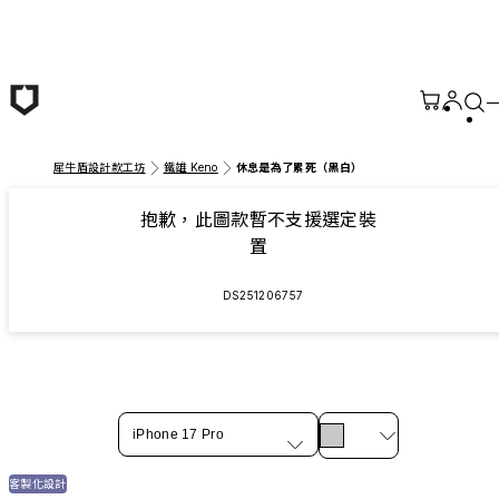
跳至主要內容
犀牛盾設計款工坊
鐵雄 Keno
休息是為了累死（黑白）
抱歉，此圖款暫不支援選定裝
置
DS251206757
iPhone 17 Pro
客製化設計