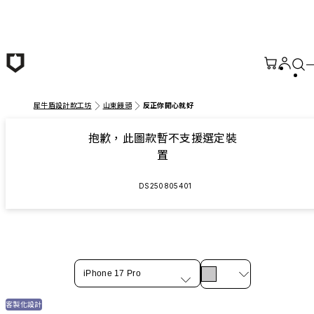
跳至主要內容
犀牛盾設計款工坊
山東饅頭
反正你開心就好
抱歉，此圖款暫不支援選定裝
置
DS250805401
iPhone 17 Pro
客製化設計