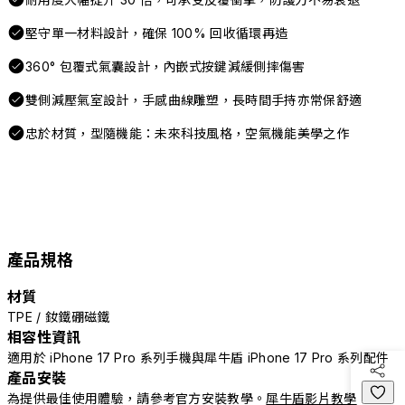
堅守單一材料設計，確保 100% 回收循環再造
360° 包覆式氣囊設計，內嵌式按鍵減緩側摔傷害
雙側減壓氣室設計，手感曲線雕塑，長時間手持亦常保舒適
忠於材質，型隨機能：未來科技風格，空氣機能美學之作
產品規格
材質
TPE / 釹鐵硼磁鐵
相容性資訊
適用於 iPhone 17 Pro 系列手機與犀牛盾 iPhone 17 Pro 系列配件
產品安裝
為提供最佳使用體驗，請參考官方安裝教學。
犀牛盾影片教學