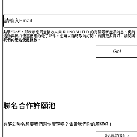
請輸入Email
點擊“Go!”，即表示您同意接收來自 RHINOSHIELD 的有關最新產品消息、促銷
活動與折扣優惠優惠的電子郵件。您可以隨時取消訂閱。有關更多資訊，請閱讀
我們的
網站使用條款
。
Go!
聯名合作許願池
有夢幻聯名想要我們幫你實現嗎？告訴我們你的願望吧！
我要許願