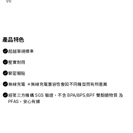
1/0
產品特色
超越軍規標準
堅實耐用
緊密服貼
無線充電 ＊無線充電兼容性會因不同機型而有所差異
經第三方機構 SGS 驗證，不含 BPA/BPS/BPF 雙酚類物質 及
PFAS，安心有據