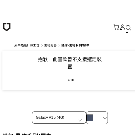
跳至主要內容
犀牛盾設計款工坊
動物剪影
幾何-動物系列/犀牛
抱歉，此圖款暫不支援選定裝
置
C111
Galaxy A15 (4G)