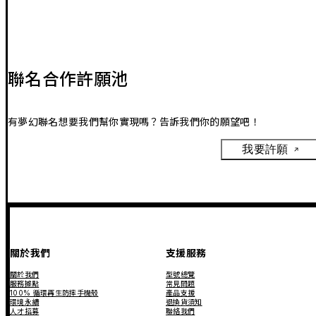
聯名合作許願池
有夢幻聯名想要我們幫你實現嗎？告訴我們你的願望吧！
我要許願
關於我們
支援服務
關於我們
型號總覽
服務據點
常見問題
100% 循環再生防摔手機殼
產品支援
環境永續
退換貨須知
人才招募
聯絡我們