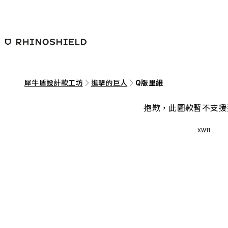
跳至主要內容
犀牛盾設計款工坊
進擊的巨人
Q版里維
抱歉，此圖款暫不支援
XW11