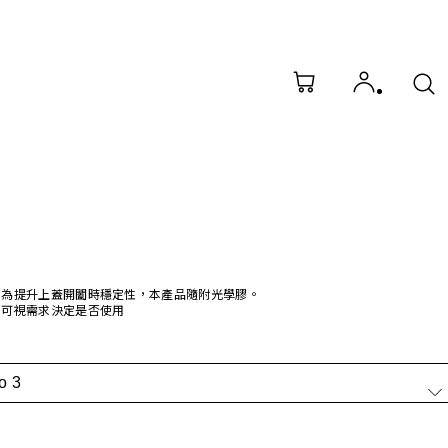
為提升上蓋開闔時穩定性，本產品隨附光學膠。
可視需求決定是否使用
o 3