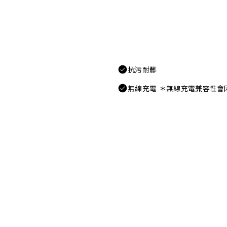
抗污耐髒
無線充電 ＊無線充電兼容性會