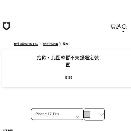
跳至主要內容
犀牛盾設計款工坊
秋天的故事
凝視
抱歉，此圖款暫不支援選定裝
置
B185
iPhone 17 Pro