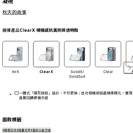
凝視
秋天的故事
選擇產品
ClearX 裸機感抗黃防摔透明殼
AirX
ClearX
SolidX/
Clear
SolidSuit
一體式「隱形按鈕」設計，不可更換；並在相機按鈕處精準開孔，實現
直覺回饋裸機手感
圖款標籤
#療癒日常
#插畫世界
#藝術＆創作者