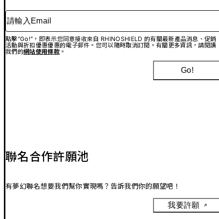
請輸入Email
點擊“Go!”，即表示您同意接收來自 RHINOSHIELD 的有關最新產品消息、促銷
活動與折扣優惠優惠的電子郵件。您可以隨時取消訂閱。有關更多資訊，請閱讀
我們的
網站使用條款
。
Go!
聯名合作許願池
有夢幻聯名想要我們幫你實現嗎？告訴我們你的願望吧！
我要許願