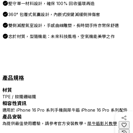
堅守單一材料設計，確保 100% 回收循環再造
360° 包覆式氣囊設計，內嵌式按鍵減緩側摔傷害
雙側減壓氣室設計，手感曲線雕塑，長時間手持亦常保舒適
忠於材質，型隨機能：未來科技風格，空氣機能美學之作
產品規格
材質
TPE / 釹鐵硼磁鐵
相容性資訊
適用於 iPhone 16 Pro 系列手機與犀牛盾 iPhone 16 Pro 系列配件
產品安裝
為提供最佳使用體驗，請參考官方安裝教學。
犀牛盾影片教學