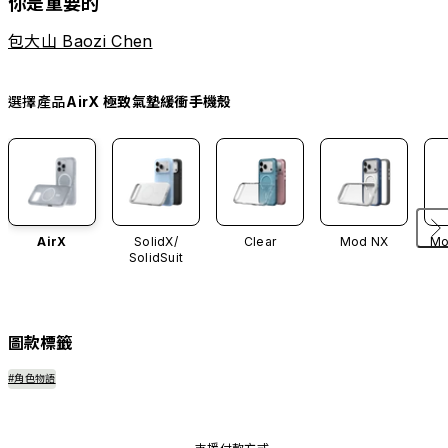
你是重要的
包大山 Baozi Chen
選擇產品
AirX 極致氣墊緩衝手機殼
AirX
SolidX/
Clear
Mod NX
Mo
SolidSuit
圖款標籤
#角色物語