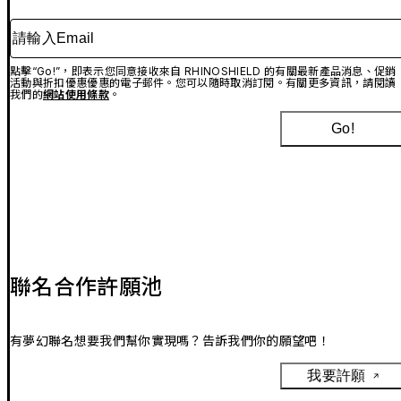
請輸入Email
點擊“Go!”，即表示您同意接收來自 RHINOSHIELD 的有關最新產品消息、促銷
活動與折扣優惠優惠的電子郵件。您可以隨時取消訂閱。有關更多資訊，請閱讀
我們的
網站使用條款
。
Go!
聯名合作許願池
有夢幻聯名想要我們幫你實現嗎？告訴我們你的願望吧！
我要許願