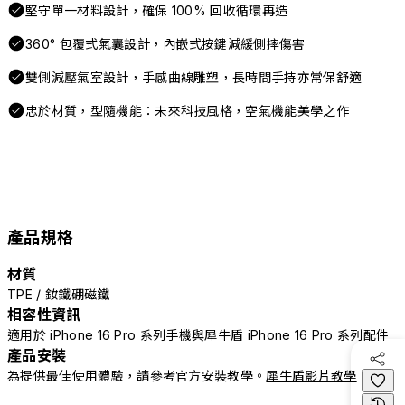
堅守單一材料設計，確保 100% 回收循環再造
360° 包覆式氣囊設計，內嵌式按鍵減緩側摔傷害
雙側減壓氣室設計，手感曲線雕塑，長時間手持亦常保舒適
忠於材質，型隨機能：未來科技風格，空氣機能美學之作
產品規格
材質
TPE / 釹鐵硼磁鐵
相容性資訊
適用於 iPhone 16 Pro 系列手機與犀牛盾 iPhone 16 Pro 系列配件
產品安裝
為提供最佳使用體驗，請參考官方安裝教學。
犀牛盾影片教學