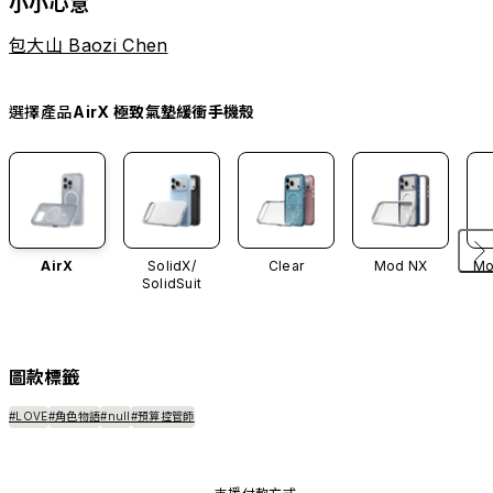
小小心意
包大山 Baozi Chen
選擇產品
AirX 極致氣墊緩衝手機殼
AirX
SolidX/
Clear
Mod NX
Mo
SolidSuit
圖款標籤
#LOVE
#角色物語
#null
#預算控管師