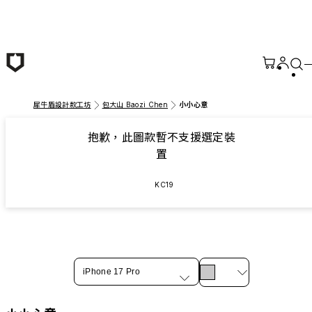
跳至主要內容
犀牛盾設計款工坊
包大山 Baozi Chen
小小心意
抱歉，此圖款暫不支援選定裝
置
KC19
iPhone 17 Pro