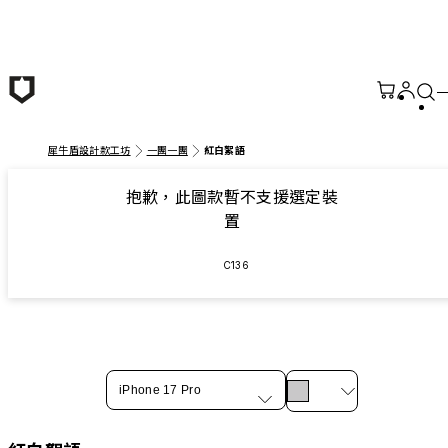
跳至主要內容
犀牛盾設計款工坊
一團一團
紅白絮語
抱歉，此圖款暫不支援選定裝
置
C136
iPhone 17 Pro