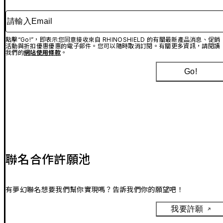
請輸入Email
點擊“Go!”，即表示您同意接收來自 RHINOSHIELD 的有關最新產品消息、促銷
活動與折扣優惠優惠的電子郵件。您可以隨時取消訂閱。有關更多資訊，請閱讀
我們的
網站使用條款
。
Go!
聯名合作許願池
有夢幻聯名想要我們幫你實現嗎？告訴我們你的願望吧！
我要許願