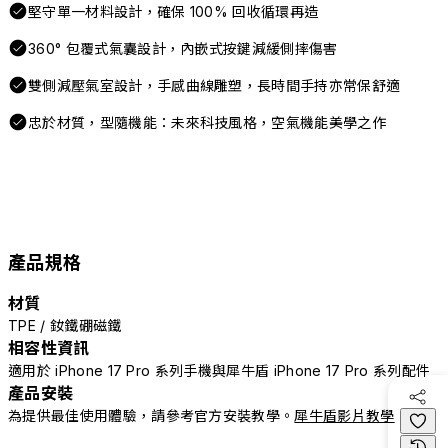
堅守單一材料設計，確保 100% 回收循環再造
360° 包覆式氣囊設計，內嵌式按鍵減緩側摔傷害
雙側減壓氣室設計，手感曲線雕塑，長時間手持亦常保舒適
忠於材質，型隨機能：未來科技風格，空氣機能美學之作
產品規格
材質
TPE / 釹鐵硼磁鐵
相容性資訊
適用於 iPhone 17 Pro 系列手機與犀牛盾 iPhone 17 Pro 系列配件
產品安裝
為提供最佳使用體驗，請參考官方安裝教學。
犀牛盾影片教學