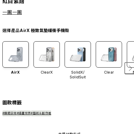
紅白絮語
一團一團
選擇產品
AirX 極致氣墊緩衝手機殼
AirX
ClearX
SolidX/
Clear
SolidSuit
圖款標籤
#療癒日常
#插畫世界
#藝術＆創作者