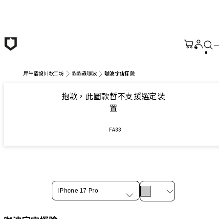
跳至主要內容
犀牛盾設計款工坊
貓貓蟲咖波
咖波宇宙探險
抱歉，此圖款暫不支援選定裝
置
FA33
iPhone 17 Pro