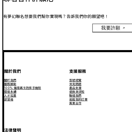
有夢幻聯名想要我們幫你實現嗎？告訴我們你的願望吧！
我要許願
關於我們
支援服務
關於我們
型號總覽
服務據點
常見問題
100% 循環再生防摔手機殼
產品支援
環境永續
退換貨須知
人才招募
聯絡我們
部落格
追蹤我的訂單
異業合作
法律聲明