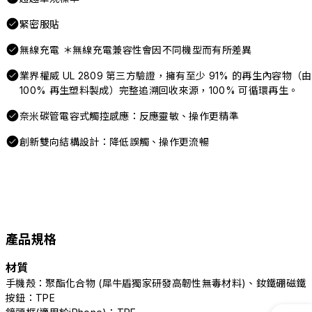
緊密服貼
無線充電 ＊無線充電兼容性會因不同機型而有所差異
業界權威 UL 2809 第三方驗證，擁有至少 91% 的再生內容物（由
100% 再生塑料製成）完整追溯回收來源，100% 可循環再生。
奈米碳管電容式觸控感應：反應靈敏、操作更精準
創新雙向結構設計：降低誤觸、操作更流暢
產品規格
材質
手機殼：聚酯化合物 (犀牛盾獨家研發高韌性無毒材料)、釹鐵硼磁鐵
按鈕：TPE