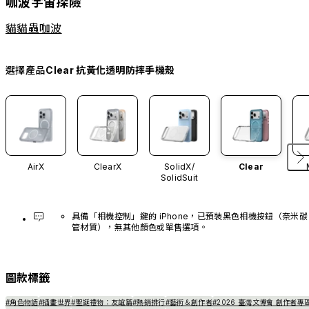
咖波宇宙探險
貓貓蟲咖波
選擇產品
Clear 抗黃化透明防摔手機殼
AirX
ClearX
SolidX/
Clear
SolidSuit
具備「相機控制」鍵的 iPhone，已預裝黑色相機按鈕（奈米碳
管材質），無其他顏色或單售選項。
圖款標籤
#角色物語
#插畫世界
#聖誕禮物：友誼篇
#熱銷排行
#藝術＆創作者
#2026 臺灣文博會 創作者專