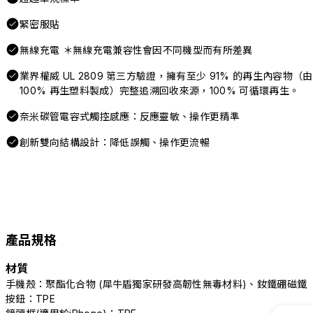
緊密服貼
無線充電 ＊無線充電兼容性會因不同機型而有所差異
業界權威 UL 2809 第三方驗證，擁有至少 91% 的再生內容物（由
100% 再生塑料製成）完整追溯回收來源，100% 可循環再生。
奈米碳管電容式觸控感應：反應靈敏、操作更精準
創新雙向結構設計：降低誤觸、操作更流暢
產品規格
材質
手機殼：聚酯化合物 (犀牛盾獨家研發高韌性無毒材料)、釹鐵硼磁鐵
按鈕：TPE