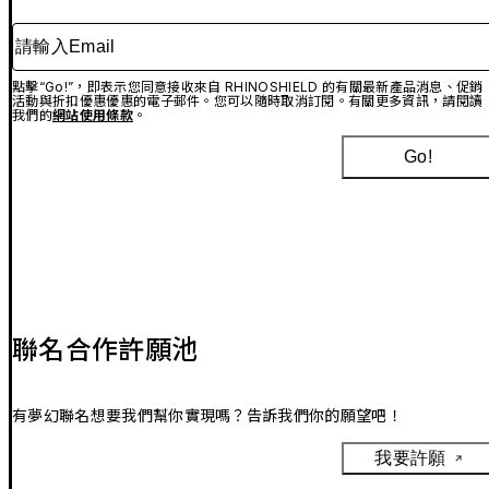
請輸入Email
點擊“Go!”，即表示您同意接收來自 RHINOSHIELD 的有關最新產品消息、促銷
活動與折扣優惠優惠的電子郵件。您可以隨時取消訂閱。有關更多資訊，請閱讀
我們的
網站使用條款
。
Go!
聯名合作許願池
有夢幻聯名想要我們幫你實現嗎？告訴我們你的願望吧！
我要許願