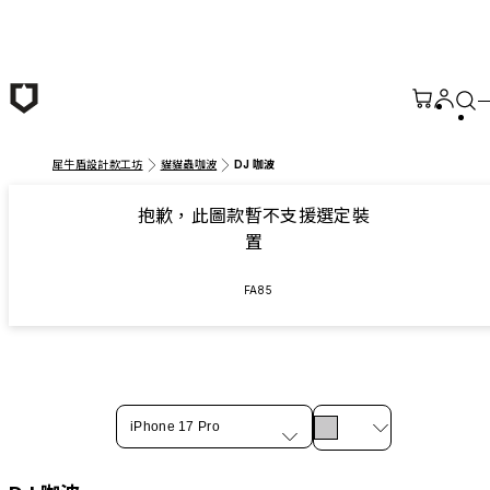
跳至主要內容
犀牛盾設計款工坊
貓貓蟲咖波
DJ 咖波
抱歉，此圖款暫不支援選定裝
置
FA85
iPhone 17 Pro