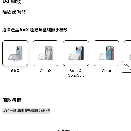
DJ 咖波
貓貓蟲咖波
選擇產品
AirX 極致氣墊緩衝手機殼
AirX
ClearX
SolidX/
Clear
SolidSuit
圖款標籤
#角色物語
#插畫世界
#藝術＆創作者