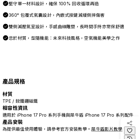
堅守單一材料設計，確保 100% 回收循環再造
360° 包覆式氣囊設計，內嵌式按鍵減緩側摔傷害
雙側減壓氣室設計，手感曲線雕塑，長時間手持亦常保舒適
忠於材質，型隨機能：未來科技風格，空氣機能美學之作
產品規格
材質
TPE / 釹鐵硼磁鐵
相容性資訊
適用於 iPhone 17 Pro 系列手機與犀牛盾 iPhone 17 Pro 系列配件
產品安裝
為提供最佳使用體驗，請參考官方安裝教學。
犀牛盾影片教學