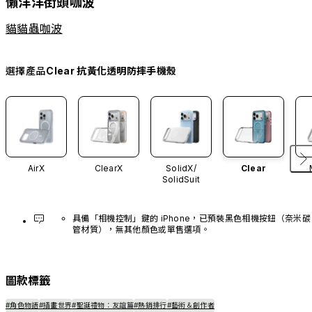
懶洋洋街頭咖波
貓貓蟲咖波
選擇產品
Clear 抗黃化透明防摔手機殼
AirX
ClearX
SolidX/
Clear
SolidSuit
具備「相機控制」鍵的 iPhone，已預裝黑色相機按鈕（奈米碳
管材質），無其他顏色或單售選項。
圖款標籤
#角色物語
#插畫世界
#聖誕禮物：友誼篇
#熱銷排行
#藝術＆創作者