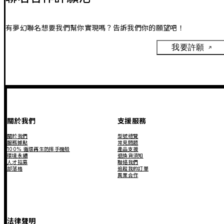
有夢幻聯名想要我們幫你實現嗎？告訴我們你的願望吧！
我要許願
關於我們
支援服務
關於我們
型號總覽
服務據點
常見問題
100% 循環再生防摔手機殼
產品支援
環境永續
退換貨須知
人才招募
聯絡我們
部落格
追蹤我的訂單
異業合作
法律聲明