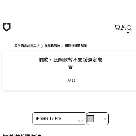
跳至主要內容
犀牛盾設計款工坊
貓貓蟲咖波
懶洋洋街頭咖波
抱歉，此圖款暫不支援選定裝
置
FA86
iPhone 17 Pro