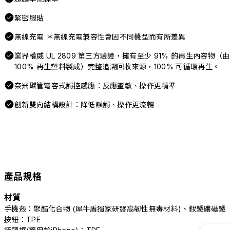
緊密服貼
無線充電 ＊無線充電兼容性會因不同機型而有所差異
業界權威 UL 2809 第三方驗證，擁有至少 91% 的再生內容物（由
100% 再生塑料製成）完整追溯回收來源，100% 可循環再生。
奈米碳管電容式觸控感應：反應靈敏、操作更精準
創新雙向結構設計：降低誤觸、操作更流暢
產品規格
材質
手機殼：聚酯化合物 (犀牛盾獨家研發高韌性無毒材料)、釹鐵硼磁鐵
按鈕：TPE