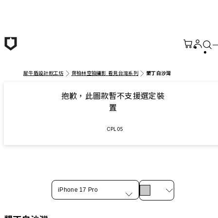
跳至主要內容
犀牛盾設計款工坊
齊柏林空拍攝影 看見台灣系列
墾丁白沙灣
抱歉，此圖款暫不支援選定裝
置
CPL05
iPhone 17 Pro