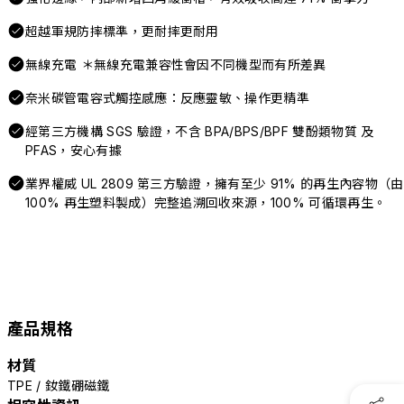
超越軍規防摔標準，更耐摔更耐用
無線充電 ＊無線充電兼容性會因不同機型而有所差異
奈米碳管電容式觸控感應：反應靈敏、操作更精準
經第三方機構 SGS 驗證，不含 BPA/BPS/BPF 雙酚類物質 及
PFAS，安心有據
業界權威 UL 2809 第三方驗證，擁有至少 91% 的再生內容物（由
100% 再生塑料製成）完整追溯回收來源，100% 可循環再生。
產品規格
材質
TPE / 釹鐵硼磁鐵