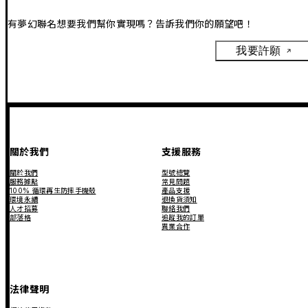
有夢幻聯名想要我們幫你實現嗎？告訴我們你的願望吧！
我要許願
關於我們
支援服務
關於我們
型號總覽
服務據點
常見問題
100% 循環再生防摔手機殼
產品支援
環境永續
退換貨須知
人才招募
聯絡我們
部落格
追蹤我的訂單
異業合作
法律聲明