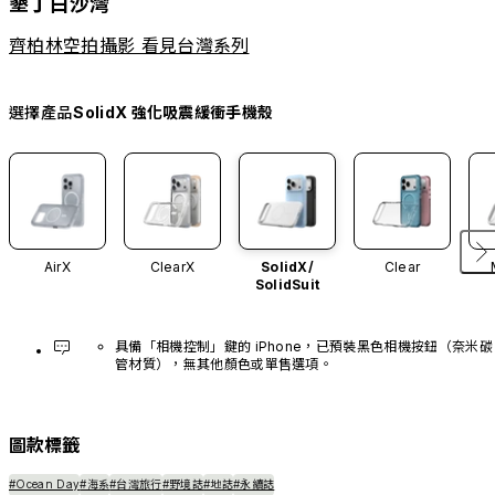
墾丁白沙灣
齊柏林空拍攝影 看見台灣系列
選擇產品
SolidX 強化吸震緩衝手機殼
AirX
ClearX
SolidX/
Clear
SolidSuit
具備「相機控制」鍵的 iPhone，已預裝黑色相機按鈕（奈米碳
管材質），無其他顏色或單售選項。
圖款標籤
#Ocean Day
#海系
#台灣旅行
#野境誌
#地誌
#永續誌