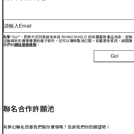
請輸入Email
點擊“Go!”，即表示您同意接收來自 RHINOSHIELD 的有關最新產品消息、促銷
活動與折扣優惠優惠的電子郵件。您可以隨時取消訂閱。有關更多資訊，請閱讀
我們的
網站使用條款
。
Go!
聯名合作許願池
有夢幻聯名想要我們幫你實現嗎？告訴我們你的願望吧！