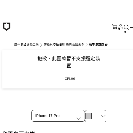
跳至主要內容
犀牛盾設計款工坊
齊柏林空拍攝影 看見台灣系列
和平島豆腐岩
抱歉，此圖款暫不支援選定裝
置
CPL06
iPhone 17 Pro