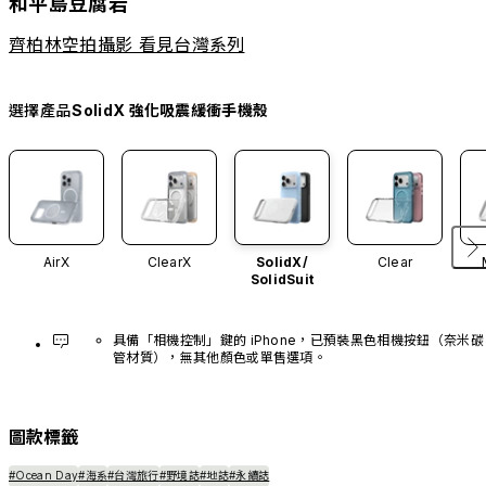
和平島豆腐岩
齊柏林空拍攝影 看見台灣系列
選擇產品
SolidX 強化吸震緩衝手機殼
AirX
ClearX
SolidX/
Clear
SolidSuit
具備「相機控制」鍵的 iPhone，已預裝黑色相機按鈕（奈米碳
管材質），無其他顏色或單售選項。
圖款標籤
#Ocean Day
#海系
#台灣旅行
#野境誌
#地誌
#永續誌