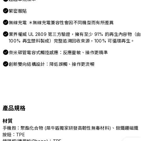
緊密服貼
無線充電 ＊無線充電兼容性會因不同機型而有所差異
業界權威 UL 2809 第三方驗證，擁有至少 91% 的再生內容物（由
100% 再生塑料製成）完整追溯回收來源，100% 可循環再生。
奈米碳管電容式觸控感應：反應靈敏、操作更精準
創新雙向結構設計：降低誤觸、操作更流暢
產品規格
材質
手機殼：聚酯化合物 (犀牛盾獨家研發高韌性無毒材料)、釹鐵硼磁鐵
按鈕：TPE