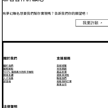
有夢幻聯名想要我們幫你實現嗎？告訴我們你的願望吧！
我要許願
關於我們
支援服務
關於我們
型號總覽
服務據點
常見問題
100% 循環再生防摔手機殼
產品支援
環境永續
退換貨須知
人才招募
聯絡我們
部落格
追蹤我的訂單
異業合作
法律聲明