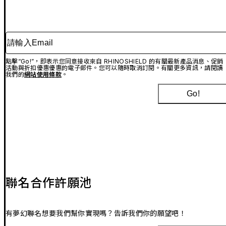
請輸入Email
點擊“Go!”，即表示您同意接收來自 RHINOSHIELD 的有關最新產品消息、促銷
活動與折扣優惠優惠的電子郵件。您可以隨時取消訂閱。有關更多資訊，請閱讀
我們的
網站使用條款
。
Go!
聯名合作許願池
有夢幻聯名想要我們幫你實現嗎？告訴我們你的願望吧！