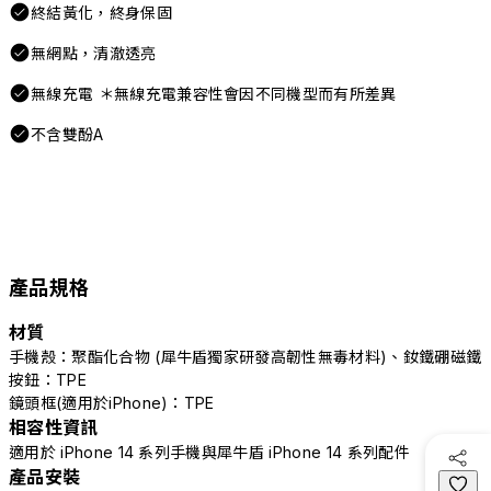
終結黃化，終身保固
無網點，清澈透亮
無線充電 ＊無線充電兼容性會因不同機型而有所差異
不含雙酚A
產品規格
材質
手機殼：聚酯化合物 (犀牛盾獨家研發高韌性無毒材料)、釹鐵硼磁鐵
按鈕：TPE
鏡頭框(適用於iPhone)：TPE
相容性資訊
適用於 iPhone 14 系列手機與犀牛盾 iPhone 14 系列配件
產品安裝