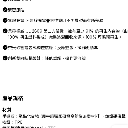
緊密服貼
無線充電 ＊無線充電兼容性會因不同機型而有所差異
業界權威 UL 2809 第三方驗證，擁有至少 91% 的再生內容物（由
100% 再生塑料製成）完整追溯回收來源，100% 可循環再生。
奈米碳管電容式觸控感應：反應靈敏、操作更精準
創新雙向結構設計：降低誤觸、操作更流暢
產品規格
材質
手機殼：聚酯化合物 (犀牛盾獨家研發高韌性無毒材料)、釹鐵硼磁鐵
按鈕：TPE