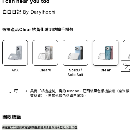
I can hear you too
白白日記 By Darylhochi
選擇產品
Clear 抗黃化透明防摔手機殼
AirX
ClearX
SolidX/
Clear
SolidSuit
具備「相機控制」鍵的 iPhone，已預裝黑色相機按鈕（奈米碳
管材質），無其他顏色或單售選項。
圖款標籤
#精選女性設計
#情侶
#角色物語
#插畫世界
#藝術＆創作者