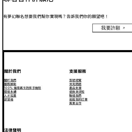
有夢幻聯名想要我們幫你實現嗎？告訴我們你的願望吧！
我要許願
關於我們
支援服務
關於我們
型號總覽
服務據點
常見問題
100% 循環再生防摔手機殼
產品支援
環境永續
退換貨須知
人才招募
聯絡我們
部落格
追蹤我的訂單
異業合作
法律聲明