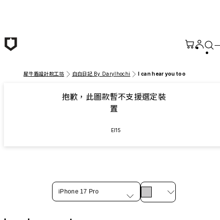
跳至主要內容
犀牛盾設計款工坊
白白日記 By Darylhochi
I can hear you too
抱歉，此圖款暫不支援選定裝
置
EI15
iPhone 17 Pro