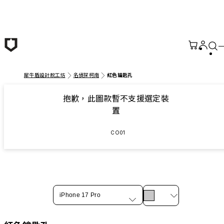
跳至主要內容
犀牛盾設計款工坊
名偵探柯南
紅色鑰匙孔
抱歉，此圖款暫不支援選定裝
置
CO01
iPhone 17 Pro