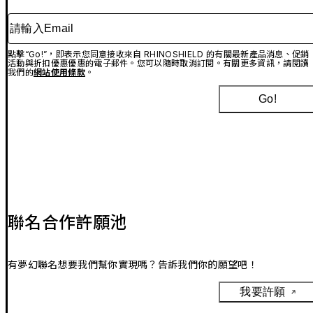
請輸入Email
點擊“Go!”，即表示您同意接收來自 RHINOSHIELD 的有關最新產品消息、促銷
活動與折扣優惠優惠的電子郵件。您可以隨時取消訂閱。有關更多資訊，請閱讀
我們的
網站使用條款
。
Go!
聯名合作許願池
有夢幻聯名想要我們幫你實現嗎？告訴我們你的願望吧！
我要許願