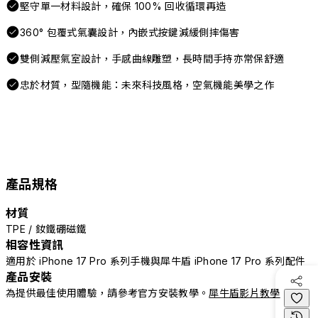
堅守單一材料設計，確保 100% 回收循環再造
360° 包覆式氣囊設計，內嵌式按鍵減緩側摔傷害
雙側減壓氣室設計，手感曲線雕塑，長時間手持亦常保舒適
忠於材質，型隨機能：未來科技風格，空氣機能美學之作
產品規格
材質
TPE / 釹鐵硼磁鐵
相容性資訊
適用於 iPhone 17 Pro 系列手機與犀牛盾 iPhone 17 Pro 系列配件
產品安裝
為提供最佳使用體驗，請參考官方安裝教學。
犀牛盾影片教學