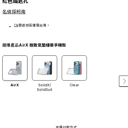
紅色鑰匙孔
名偵探柯南
寄送地區僅限台灣。
選擇產品
AirX 極致氣墊緩衝手機殼
AirX
SolidX/
Clear
SolidSuit
支援付款方式