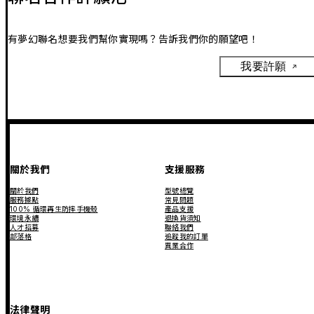
有夢幻聯名想要我們幫你實現嗎？告訴我們你的願望吧！
我要許願
關於我們
支援服務
關於我們
型號總覽
服務據點
常見問題
100% 循環再生防摔手機殼
產品支援
環境永續
退換貨須知
人才招募
聯絡我們
部落格
追蹤我的訂單
異業合作
法律聲明