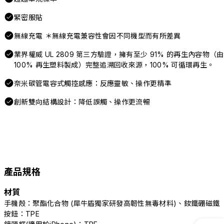
緊密服貼
無線充電 ＊無線充電兼容性會因不同機型而有所差異
業界權威 UL 2809 第三方驗證，擁有至少 91% 的再生內容物（由
100% 再生塑料製成）完整追溯回收來源，100% 可循環再生。
奈米碳管電容式觸控感應：反應靈敏、操作更精準
創新雙向結構設計：降低誤觸、操作更流暢
產品規格
材質
手機殼：聚酯化合物 (犀牛盾獨家研發高韌性無毒材料)、釹鐵硼磁鐵
按鈕：TPE