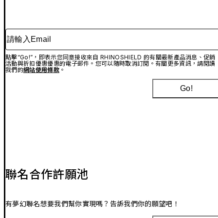
請輸入Email
點擊“Go!”，即表示您同意接收來自 RHINOSHIELD 的有關最新產品消息、促銷
活動與折扣優惠優惠的電子郵件。您可以隨時取消訂閱。有關更多資訊，請閱讀
我們的
網站使用條款
。
Go!
聯名合作許願池
有夢幻聯名想要我們幫你實現嗎？告訴我們你的願望吧！