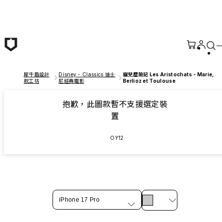
跳至主要內容
犀牛盾設計
Disney - Classics 迪士
貓兒歷險記 Les Aristochats - Marie,
款工坊
尼經典電影
Berlioz et Toulouse
抱歉，此圖款暫不支援選定裝
置
OY12
iPhone 17 Pro