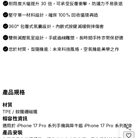
耐用度大幅提升 30 倍，可承受反覆衝擊，防護力不易衰退
堅守單一材料設計，確保 100% 回收循環再造
360° 包覆式氣囊設計，內嵌式按鍵減緩側摔傷害
雙側減壓氣室設計，手感曲線雕塑，長時間手持亦常保舒適
忠於材質，型隨機能：未來科技風格，空氣機能美學之作
產品規格
材質
TPE / 釹鐵硼磁鐵
相容性資訊
適用於 iPhone 17 Pro 系列手機與犀牛盾 iPhone 17 Pro 系列配件
產品安裝