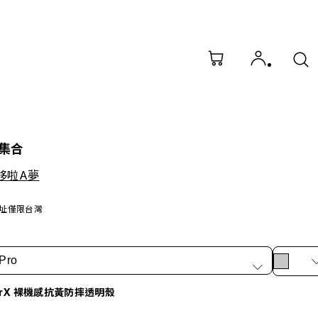
集合
 哆啦A夢
址僅限台灣
Pro
arX 裸機感抗黃防摔透明殼