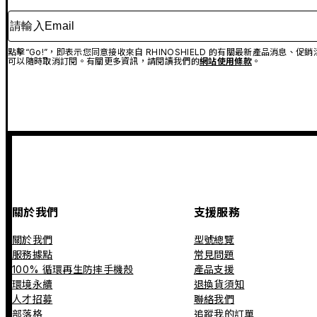
請輸入Email
點擊“Go!”，即表示您同意接收來自 RHINOSHIELD 的有關最新產品消息
可以隨時取消訂閱。有關更多資訊，請閱讀我們的
網站使用條款
。
關於我們
支援服務
關於我們
型號總覽
服務據點
常見問題
100% 循環再生防摔手機殼
產品支援
環境永續
退換貨須知
人才招募
聯絡我們
部落格
追蹤我的訂單