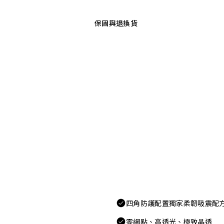
保固與退換貨
四角防護配置獨家柔韌吸震配
零網點、高透光、極致晶透