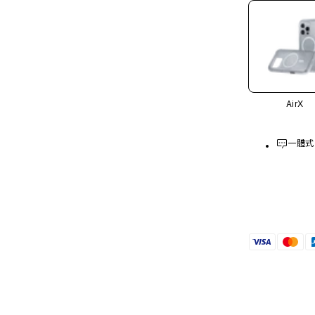
AirX
一體式