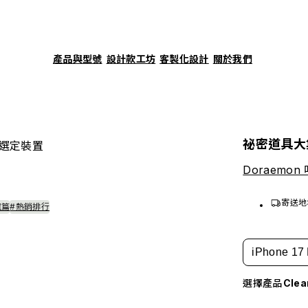
產品與型號
設計款工坊
客製化設計
關於我們
祕密道具大
選定裝置
Doraemon
寄送地
誼篇
#熱銷排行
iPhone 17 
選擇產品
Cle