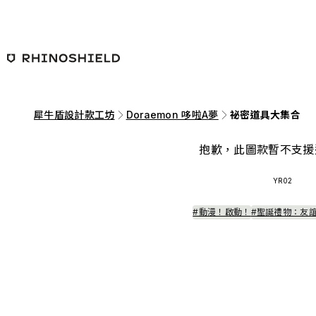
跳至主要內容
犀牛盾設計款工坊
Doraemon 哆啦A夢
祕密道具大集合
抱歉，此圖款暫不支援
YR02
#動漫！啟動！
#聖誕禮物：友