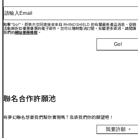
請輸入Email
點擊“Go!”，即表示您同意接收來自 RHINOSHIELD 的有關最新產品消息、促銷
活動與折扣優惠優惠的電子郵件。您可以隨時取消訂閱。有關更多資訊，請閱讀
我們的
網站使用條款
。
Go!
聯名合作許願池
有夢幻聯名想要我們幫你實現嗎？告訴我們你的願望吧！
我要許願