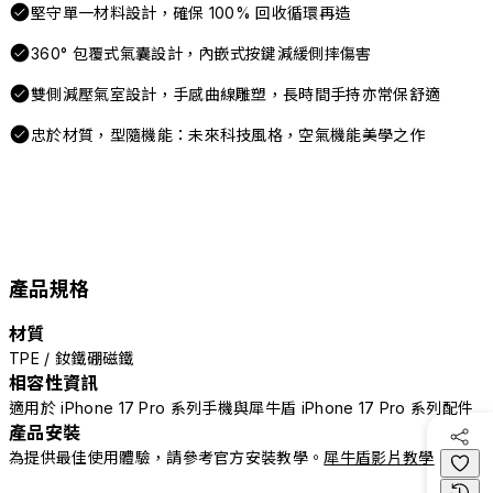
堅守單一材料設計，確保 100% 回收循環再造
360° 包覆式氣囊設計，內嵌式按鍵減緩側摔傷害
雙側減壓氣室設計，手感曲線雕塑，長時間手持亦常保舒適
忠於材質，型隨機能：未來科技風格，空氣機能美學之作
產品規格
材質
TPE / 釹鐵硼磁鐵
相容性資訊
適用於 iPhone 17 Pro 系列手機與犀牛盾 iPhone 17 Pro 系列配件
產品安裝
為提供最佳使用體驗，請參考官方安裝教學。
犀牛盾影片教學