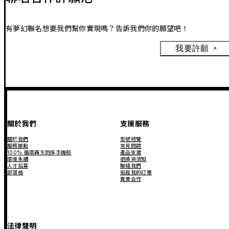
有夢幻聯名想要我們幫你實現嗎？告訴我們你的願望吧！
我要許願
關於我們
支援服務
關於我們
型號總覽
服務據點
常見問題
100% 循環再生防摔手機殼
產品支援
環境永續
退換貨須知
人才招募
聯絡我們
部落格
追蹤我的訂單
異業合作
法律聲明