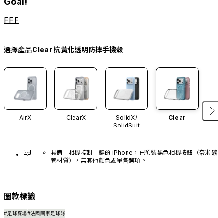
Goal!
FFF
選擇產品
Clear 抗黃化透明防摔手機殼
AirX
ClearX
SolidX/
Clear
SolidSuit
具備「相機控制」鍵的 iPhone，已預裝黑色相機按鈕（奈米碳
管材質），無其他顏色或單售選項。
圖款標籤
#足球賽場
#法國國家足球隊