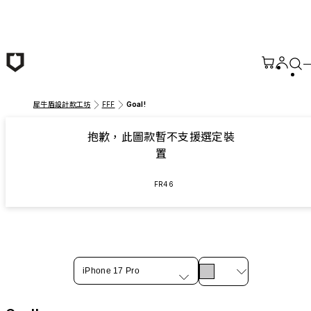
跳至主要內容
犀牛盾設計款工坊
FFF
Goal!
抱歉，此圖款暫不支援選定裝
置
FR46
iPhone 17 Pro