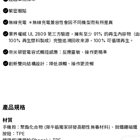
緊密服貼
無線充電 ＊無線充電兼容性會因不同機型而有所差異
業界權威 UL 2809 第三方驗證，擁有至少 91% 的再生內容物（由
100% 再生塑料製成）完整追溯回收來源，100% 可循環再生。
奈米碳管電容式觸控感應：反應靈敏、操作更精準
創新雙向結構設計：降低誤觸、操作更流暢
產品規格
材質
手機殼：聚酯化合物 (犀牛盾獨家研發高韌性無毒材料)、釹鐵硼磁鐵
按鈕：TPE