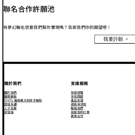
聯名合作許願池
有夢幻聯名想要我們幫你實現嗎？告訴我們你的願望吧！
我要許願
關於我們
支援服務
關於我們
型號總覽
服務據點
常見問題
100% 循環再生防摔手機殼
產品支援
環境永續
退換貨須知
人才招募
聯絡我們
部落格
追蹤我的訂單
異業合作