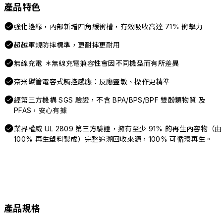
產品特色
強化邊緣，內部新增四角緩衝槽，有效吸收高達 71% 衝擊力
超越軍規防摔標準，更耐摔更耐用
無線充電 ＊無線充電兼容性會因不同機型而有所差異
奈米碳管電容式觸控感應：反應靈敏、操作更精準
經第三方機構 SGS 驗證，不含 BPA/BPS/BPF 雙酚類物質 及
PFAS，安心有據
業界權威 UL 2809 第三方驗證，擁有至少 91% 的再生內容物（由
100% 再生塑料製成）完整追溯回收來源，100% 可循環再生。
產品規格