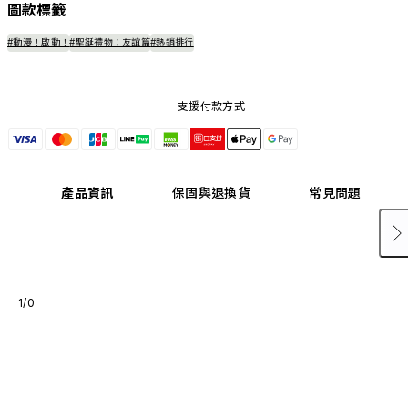
圖款標籤
#動漫！啟動！
#聖誕禮物：友誼篇
#熱銷排行
支援付款方式
產品資訊
保固與退換貨
常見問題
1/0