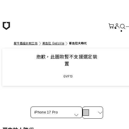
跳至主要內容
犀牛盾設計款工坊
哥吉拉 Godzilla
哥吉拉大時代
抱歉，此圖款暫不支援選定裝
置
GVF13
iPhone 17 Pro