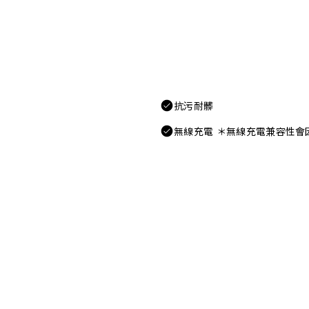
抗污耐髒
無線充電 ＊無線充電兼容性會