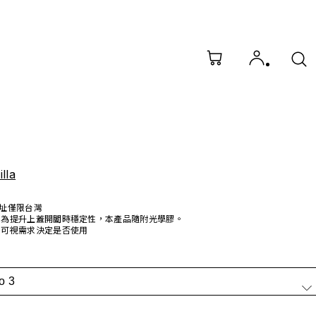
lla
址僅限台灣
為提升上蓋開闔時穩定性，本產品隨附光學膠。
可視需求決定是否使用
o 3