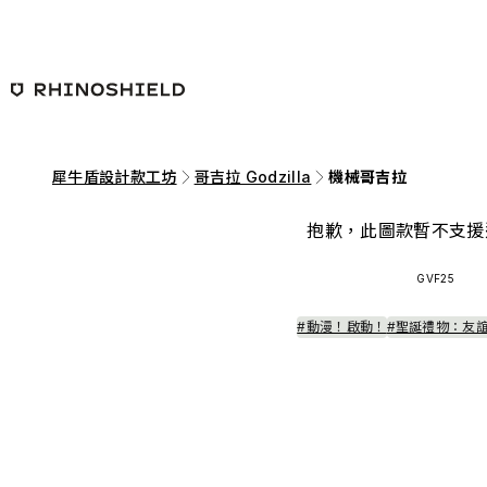
跳至主要內容
犀牛盾設計款工坊
哥吉拉 Godzilla
機械哥吉拉
抱歉，此圖款暫不支援
GVF25
#動漫！啟動！
#聖誕禮物：友