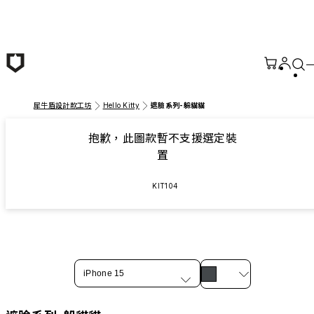
跳至主要內容
犀牛盾設計款工坊
Hello Kitty
遮臉系列-躲貓貓
抱歉，此圖款暫不支援選定裝
置
KIT104
iPhone 15