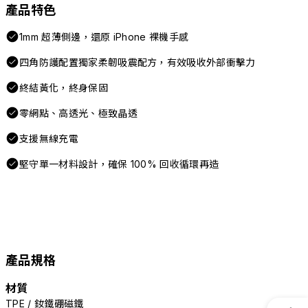
產品特色
1mm 超薄側邊，還原 iPhone 裸機手感
四角防護配置獨家柔韌吸震配方，有效吸收外部衝擊力
終結黃化，終身保固
零網點、高透光、極致晶透
支援無線充電
堅守單一材料設計，確保 100% 回收循環再造
產品規格
材質
TPE / 釹鐵硼磁鐵