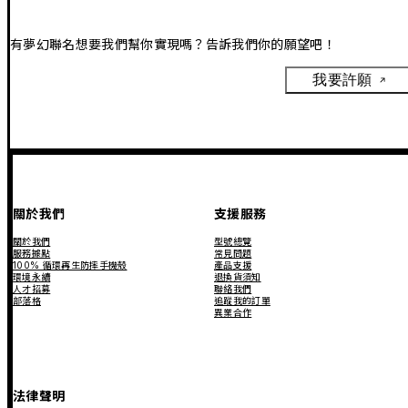
有夢幻聯名想要我們幫你實現嗎？告訴我們你的願望吧！
我要許願
關於我們
支援服務
關於我們
型號總覽
服務據點
常見問題
100% 循環再生防摔手機殼
產品支援
環境永續
退換貨須知
人才招募
聯絡我們
部落格
追蹤我的訂單
異業合作
法律聲明