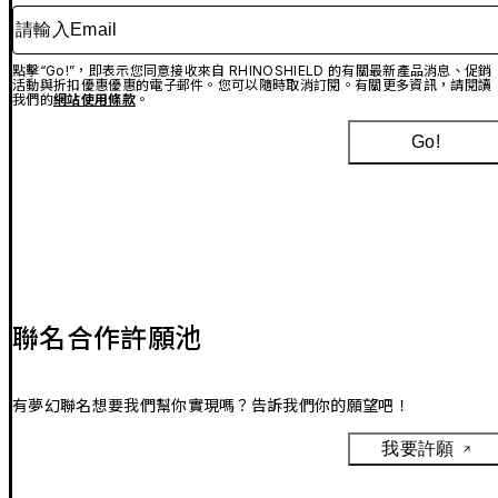
請輸入Email
點擊“Go!”，即表示您同意接收來自 RHINOSHIELD 的有關最新產品消息、促銷
活動與折扣優惠優惠的電子郵件。您可以隨時取消訂閱。有關更多資訊，請閱讀
我們的
網站使用條款
。
Go!
聯名合作許願池
有夢幻聯名想要我們幫你實現嗎？告訴我們你的願望吧！
我要許願