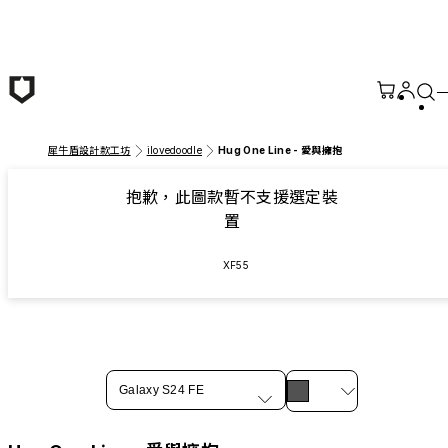
跳至主要內容
犀牛盾設計款工坊
ilovedoodle
Hug One Line - 愛與擁抱
抱歉，此圖款暫不支援選定裝
置
XF55
Galaxy S24 FE