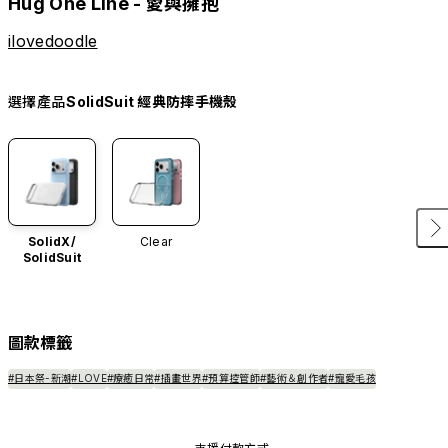
Hug One Line - 愛與擁抱
ilovedoodle
選擇產品
SolidSuit 經典防摔手機殼
SolidX/
Clear
SolidSuit
圖款標籤
#日本祭-新潮
#LOVE
#療癒日常
#插畫世界
#預算控管師
#藝術＆創作者
#寵愛毛孩