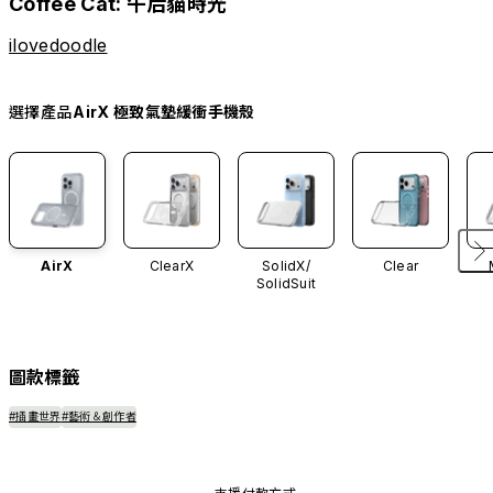
Coffee Cat: 午后貓時光
ilovedoodle
選擇產品
AirX 極致氣墊緩衝手機殼
AirX
ClearX
SolidX/
Clear
SolidSuit
圖款標籤
#插畫世界
#藝術＆創作者