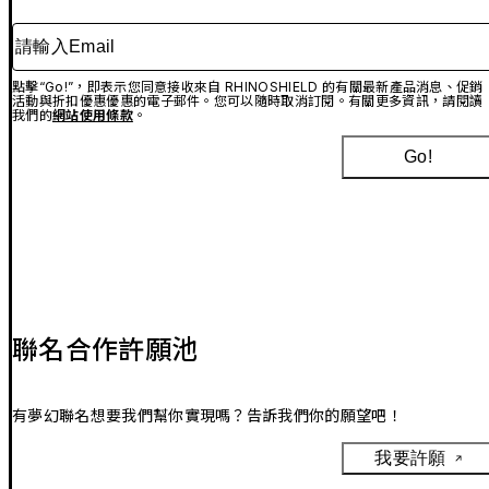
請輸入Email
點擊“Go!”，即表示您同意接收來自 RHINOSHIELD 的有關最新產品消息、促銷
活動與折扣優惠優惠的電子郵件。您可以隨時取消訂閱。有關更多資訊，請閱讀
我們的
網站使用條款
。
Go!
聯名合作許願池
有夢幻聯名想要我們幫你實現嗎？告訴我們你的願望吧！
我要許願