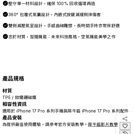
堅守單一材料設計，確保 100% 回收循環再造
360° 包覆式氣囊設計，內嵌式按鍵減緩側摔傷害
雙側減壓氣室設計，手感曲線雕塑，長時間手持亦常保舒適
忠於材質，型隨機能：未來科技風格，空氣機能美學之作
產品規格
材質
TPE / 釹鐵硼磁鐵
相容性資訊
適用於 iPhone 17 Pro 系列手機與犀牛盾 iPhone 17 Pro 系列配件
產品安裝
為提供最佳使用體驗，請參考官方安裝教學。
犀牛盾影片教學