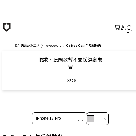
跳至主要內容
犀牛盾設計款工坊
ilovedoodle
Coffee Cat: 午后貓時光
抱歉，此圖款暫不支援選定裝
置
XF66
iPhone 17 Pro