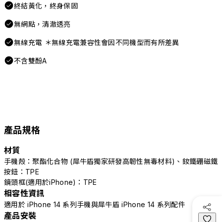
終結黃化，終身保固
無網點，清澈透亮
無線充電 ＊無線充電兼容性會因不同機型而有所差異
不含雙酚A
產品規格
材質
手機殼：聚酯化合物 (犀牛盾獨家研發高韌性無毒材料)、釹鐵硼磁鐵
按鈕：TPE
鏡頭框(適用於iPhone)：TPE
相容性資訊
適用於 iPhone 14 系列手機與犀牛盾 iPhone 14 系列配件
產品安裝