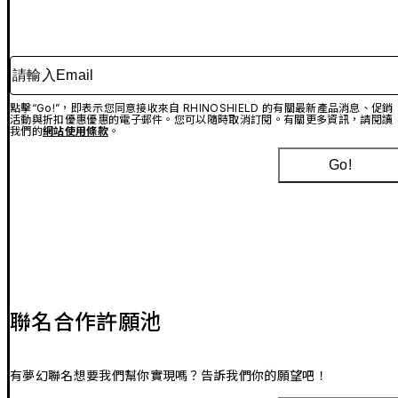
請輸入Email
點擊“Go!”，即表示您同意接收來自 RHINOSHIELD 的有關最新產品消息、促銷
活動與折扣優惠優惠的電子郵件。您可以隨時取消訂閱。有關更多資訊，請閱讀
我們的
網站使用條款
。
Go!
聯名合作許願池
有夢幻聯名想要我們幫你實現嗎？告訴我們你的願望吧！