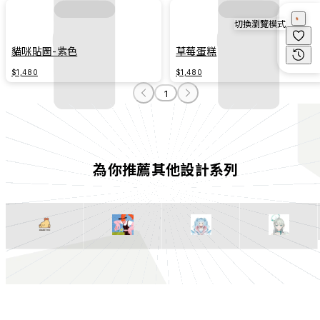
切換瀏覽模式
貓咪貼圖-紫色
草莓蛋糕
$1,480
$1,480
1
為你推薦其他設計系列