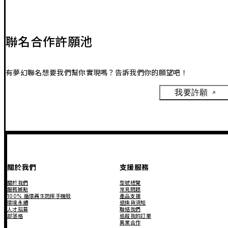
聯名合作許願池
有夢幻聯名想要我們幫你實現嗎？告訴我們你的願望吧！
我要許願
關於我們
支援服務
關於我們
型號總覽
服務據點
常見問題
100% 循環再生防摔手機殼
產品支援
環境永續
退換貨須知
人才招募
聯絡我們
部落格
追蹤我的訂單
異業合作