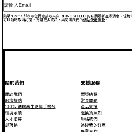
請輸入Email
點擊“Go!”，即表示您同意接收來自 RHINOSHIELD 的有關最新產品消息
可以隨時取消訂閱。有關更多資訊，請閱讀我們的
網站使用條款
。
關於我們
支援服務
關於我們
型號總覽
服務據點
常見問題
100% 循環再生防摔手機殼
產品支援
環境永續
退換貨須知
人才招募
聯絡我們
部落格
追蹤我的訂單
異業合作