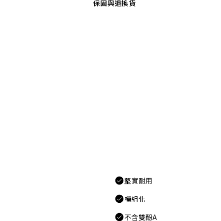
保固與退換貨
堅實耐用
模組化
不含雙酚A