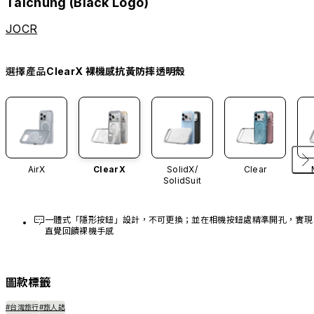
Taichung (Black Logo)
JOCR
選擇產品
ClearX 裸機感抗黃防摔透明殼
AirX
ClearX
SolidX/
Clear
SolidSuit
一體式「隱形按鈕」設計，不可更換；並在相機按鈕處精準開孔，實現
直覺回饋裸機手感
圖款標籤
#台灣旅行
#旅人誌