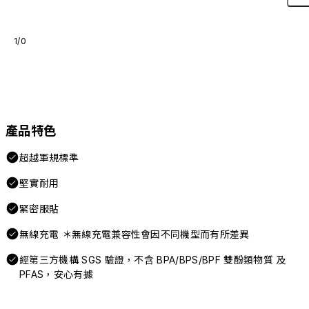
1/0
產品特色
超越軍規標準
堅實耐用
緊密服貼
無線充電 ＊無線充電兼容性會因不同機型而有所差異
經第三方機構 SGS 驗證，不含 BPA/BPS/BPF 雙酚類物質 及
PFAS，安心有據