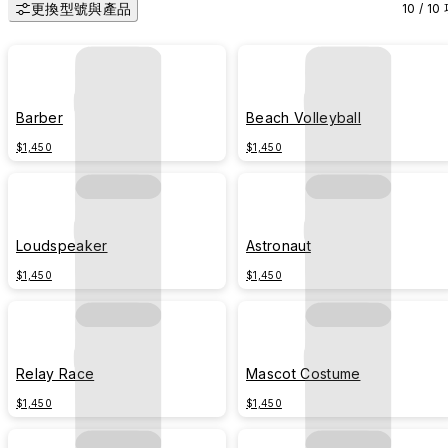
更換型號與產品
10 / 10
Barber
Beach Volleyball
$1,450
$1,450
Loudspeaker
Astronaut
$1,450
$1,450
Relay Race
Mascot Costume
$1,450
$1,450