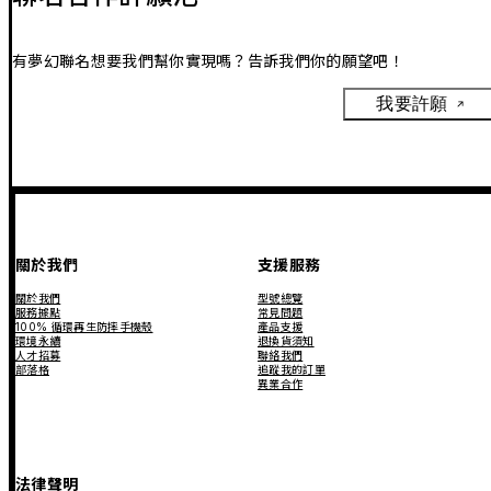
有夢幻聯名想要我們幫你實現嗎？告訴我們你的願望吧！
我要許願
關於我們
支援服務
關於我們
型號總覽
服務據點
常見問題
100% 循環再生防摔手機殼
產品支援
環境永續
退換貨須知
人才招募
聯絡我們
部落格
追蹤我的訂單
異業合作
法律聲明