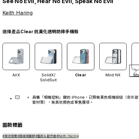
See No Evil, Hear No Evil, Speak No Evil
Keith Haring
選擇產品
Clear 抗黃化透明防摔手機殼
AirX
SolidX/
Clear
Mod NX
Mo
SolidSuit
具備「相機控制」鍵的 iPhone，已預裝黑色相機按鈕（奈米碳
管材質），無其他顏色或單售選項。
圖款標籤
#潮流視覺
#路線規劃師
#藝術＆創作者
#Keith Haring