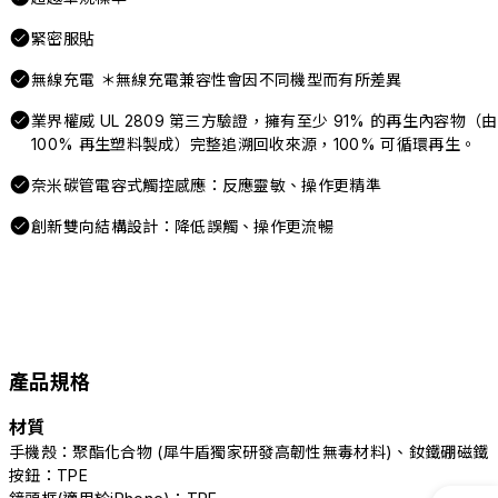
緊密服貼
無線充電 ＊無線充電兼容性會因不同機型而有所差異
業界權威 UL 2809 第三方驗證，擁有至少 91% 的再生內容物（由
100% 再生塑料製成）完整追溯回收來源，100% 可循環再生。
奈米碳管電容式觸控感應：反應靈敏、操作更精準
創新雙向結構設計：降低誤觸、操作更流暢
產品規格
材質
手機殼：聚酯化合物 (犀牛盾獨家研發高韌性無毒材料)、釹鐵硼磁鐵
按鈕：TPE