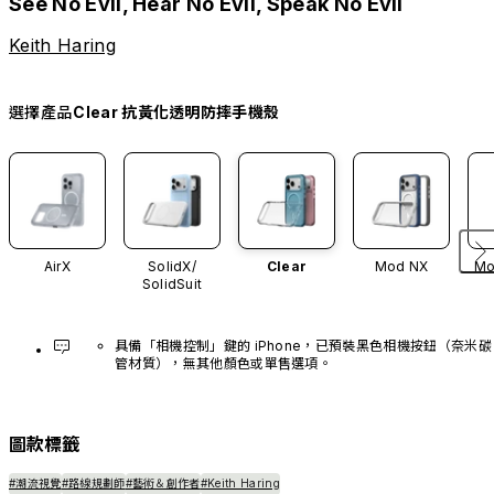
See No Evil, Hear No Evil, Speak No Evil
Keith Haring
選擇產品
Clear 抗黃化透明防摔手機殼
AirX
SolidX/
Clear
Mod NX
Mo
SolidSuit
具備「相機控制」鍵的 iPhone，已預裝黑色相機按鈕（奈米碳
管材質），無其他顏色或單售選項。
圖款標籤
#潮流視覺
#路線規劃師
#藝術＆創作者
#Keith Haring