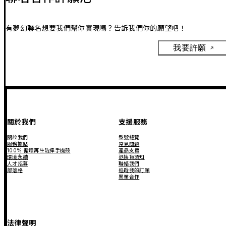
有夢幻聯名想要我們幫你實現嗎？告訴我們你的願望吧！
我要許願
關於我們
支援服務
關於我們
型號總覽
服務據點
常見問題
100% 循環再生防摔手機殼
產品支援
環境永續
退換貨須知
人才招募
聯絡我們
部落格
追蹤我的訂單
異業合作
法律聲明