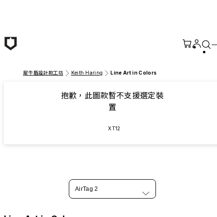
跳至主要內容
犀牛盾設計款工坊
Keith Haring
Line Art in Colors
抱歉，此圖款暫不支援選定裝
置
XT12
AirTag 2