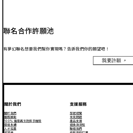
聯名合作許願池
有夢幻聯名想要我們幫你實現嗎？告訴我們你的願望吧！
我要許願
關於我們
支援服務
關於我們
型號總覽
服務據點
常見問題
100% 循環再生防摔手機殼
產品支援
環境永續
退換貨須知
人才招募
聯絡我們
部落格
追蹤我的訂單