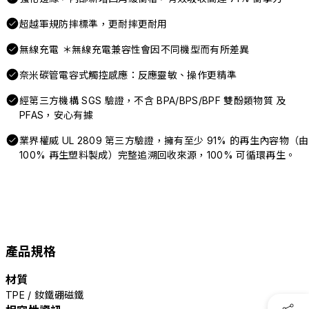
超越軍規防摔標準，更耐摔更耐用
無線充電 ＊無線充電兼容性會因不同機型而有所差異
奈米碳管電容式觸控感應：反應靈敏、操作更精準
經第三方機構 SGS 驗證，不含 BPA/BPS/BPF 雙酚類物質 及
PFAS，安心有據
業界權威 UL 2809 第三方驗證，擁有至少 91% 的再生內容物（由
100% 再生塑料製成）完整追溯回收來源，100% 可循環再生。
產品規格
材質
TPE / 釹鐵硼磁鐵