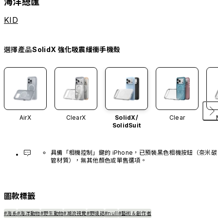
海洋總匯
KID
選擇產品
SolidX 強化吸震緩衝手機殼
AirX
ClearX
SolidX/
Clear
SolidSuit
具備「相機控制」鍵的 iPhone，已預裝黑色相機按鈕（奈米碳
管材質），無其他顏色或單售選項。
圖款標籤
#海系
#海洋動物
#野生動物
#潮流視覺
#野境誌
#null
#藝術＆創作者