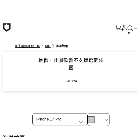
跳至主要內容
犀牛盾設計款工坊
KID
海洋總匯
抱歉，此圖款暫不支援選定裝
置
JO124
iPhone 17 Pro