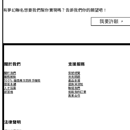
有夢幻聯名想要我們幫你實現嗎？告訴我們你的願望吧！
我要許願
關於我們
支援服務
關於我們
型號總覽
服務據點
常見問題
100% 循環再生防摔手機殼
產品支援
環境永續
退換貨須知
人才招募
聯絡我們
部落格
追蹤我的訂單
異業合作
法律聲明