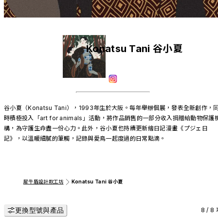
Konatsu Tani 谷小夏
谷小夏（Konatsu Tani），1993年生於大阪。每年舉辦個展，發表全新創作，
時積極投入「art for animals」活動，將作品銷售的一部分收入捐贈給動物保護
構，為守護生命盡一份心力。此外，谷小夏也持續更新繪日記漫畫《プジェ日
記》，以溫暖細膩的筆觸，記錄與愛鳥一起度過的日常點滴。
犀牛盾設計款工坊
Konatsu Tani 谷小夏
更換型號與產品
8 / 8