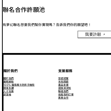
聯名合作許願池
有夢幻聯名想要我們幫你實現嗎？告訴我們你的願望吧！
我要許願
關於我們
支援服務
關於我們
型號總覽
服務據點
常見問題
100% 循環再生防摔手機殼
產品支援
環境永續
退換貨須知
人才招募
聯絡我們
部落格
追蹤我的訂單
異業合作