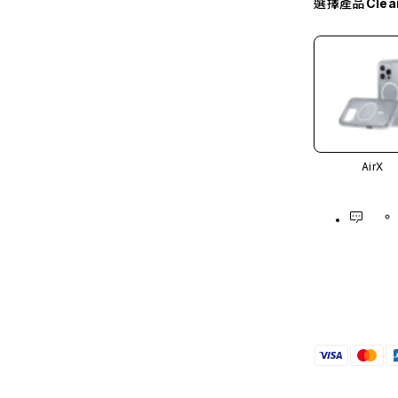
選擇產品
Cle
AirX