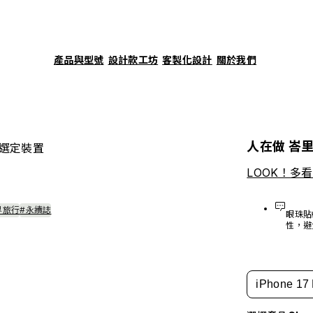
產品與型號
設計款工坊
客製化設計
關於我們
人在做 峇
選定裝置
LOOK！多
界旅行
#永續誌
眼珠貼
性，避
iPhone 17 