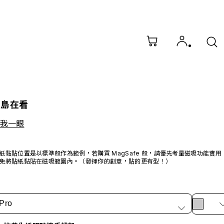
里島在看
看我一眼
紙黏貼位置是以標準殼作為範例，若購買 MagSafe 殼，請優先考量磁吸功能實用
免將貼紙黏貼在磁吸範圍內。（發揮你的創意，貼的更有型！）
Pro