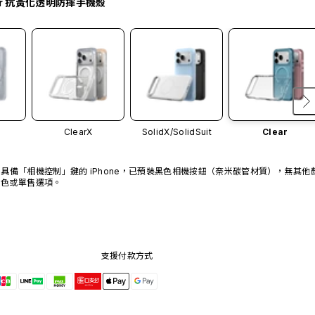
ar 抗黃化透明防摔手機殼
ClearX
SolidX/
SolidSuit
Clear
具備「相機控制」鍵的 iPhone，已預裝黑色相機按鈕（奈米碳管材質），無其他
色或單售選項。
支援付款方式