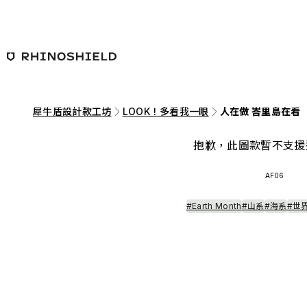
跳至主要內容
犀牛盾設計款工坊
LOOK！多看我一眼
人在做 峇里島在看
抱歉，此圖款暫不支援
AF06
#Earth Month
#山系
#海系
#世