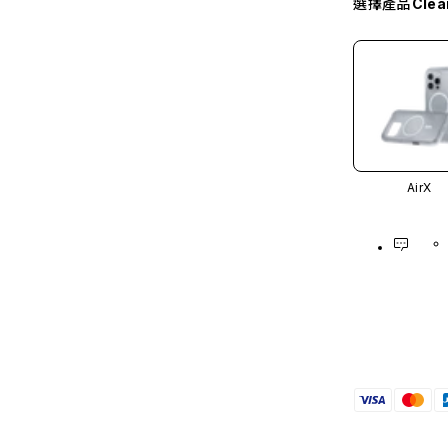
選擇產品
Cle
AirX