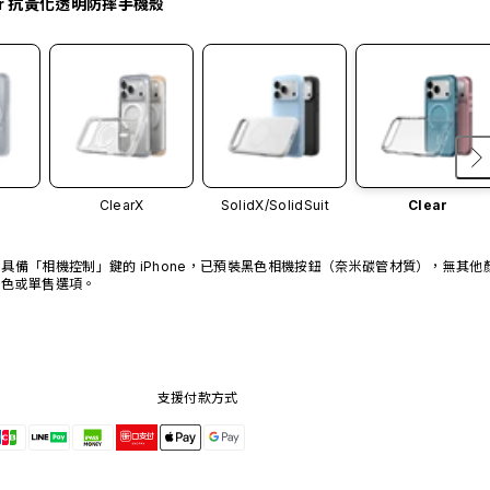
ar 抗黃化透明防摔手機殼
ClearX
SolidX/
SolidSuit
Clear
具備「相機控制」鍵的 iPhone，已預裝黑色相機按鈕（奈米碳管材質），無其他
色或單售選項。
支援付款方式