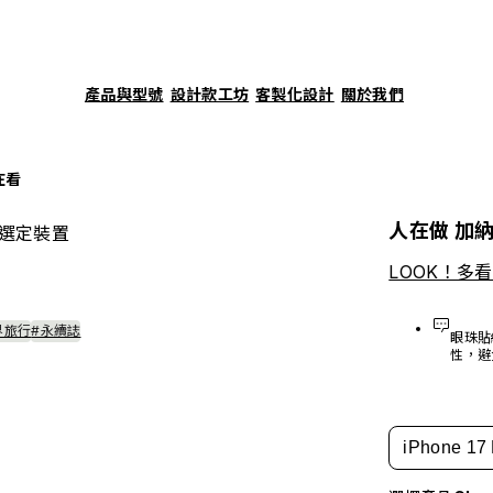
產品與型號
設計款工坊
客製化設計
關於我們
在看
人在做 加
選定裝置
LOOK！多
界旅行
#永續誌
眼珠貼
性，避
iPhone 17 