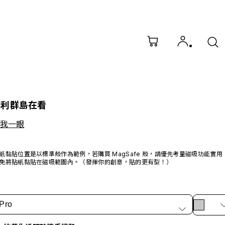
納利群島在看
看我一眼
紙黏貼位置是以標準殼作為範例，若購買 MagSafe 殼，請優先考量磁吸功能實用
免將貼紙黏貼在磁吸範圍內。（發揮你的創意，貼的更有型！）
Pro