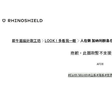
跳至主要內容
犀牛盾設計款工坊
LOOK！多看我一眼
人在做 加納利群島
抱歉，此圖款暫不支援
AF08
#Earth Month
#山系
#海系
#世