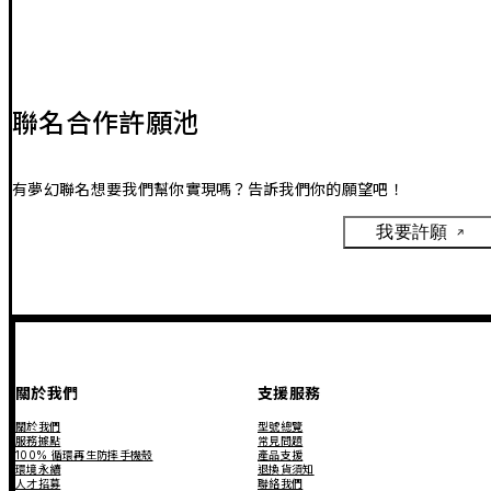
聯名合作許願池
有夢幻聯名想要我們幫你實現嗎？告訴我們你的願望吧！
我要許願
關於我們
支援服務
關於我們
型號總覽
服務據點
常見問題
100% 循環再生防摔手機殼
產品支援
環境永續
退換貨須知
人才招募
聯絡我們