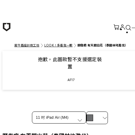
跳至主要內容
犀牛盾設計款工坊
LOOK！多看我一眼
願傷疤 有天開出花（泰國林地濫伐）
抱歉，此圖款暫不支援選定裝
置
AF17
11 吋 iPad Air (M4)