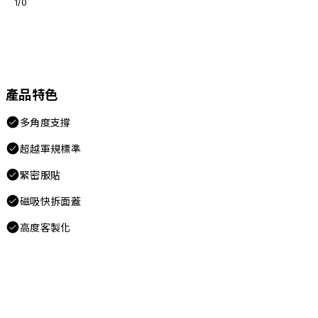
1/0
產品特色
多角度支撐
超越軍規標準
緊密服貼
磁吸快拆面蓋
高度客製化