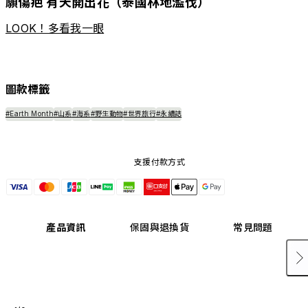
願傷疤 有天開出花（泰國林地濫伐）
LOOK！多看我一眼
圖款標籤
#Earth Month
#山系
#海系
#野生動物
#世界旅行
#永續誌
支援付款方式
產品資訊
保固與退換貨
常見問題