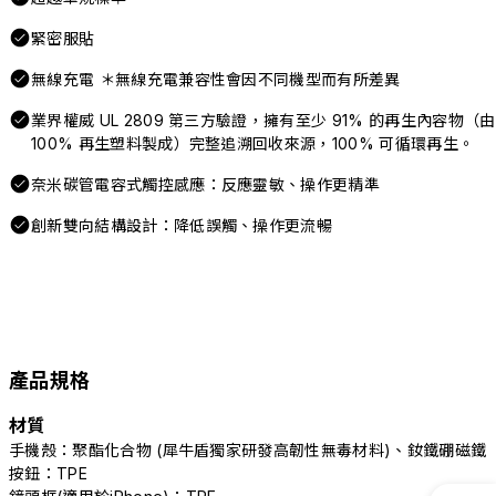
緊密服貼
無線充電 ＊無線充電兼容性會因不同機型而有所差異
業界權威 UL 2809 第三方驗證，擁有至少 91% 的再生內容物（由
100% 再生塑料製成）完整追溯回收來源，100% 可循環再生。
奈米碳管電容式觸控感應：反應靈敏、操作更精準
創新雙向結構設計：降低誤觸、操作更流暢
產品規格
材質
手機殼：聚酯化合物 (犀牛盾獨家研發高韌性無毒材料)、釹鐵硼磁鐵
按鈕：TPE