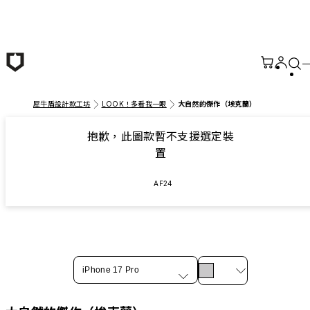
跳至主要內容
犀牛盾設計款工坊
LOOK！多看我一眼
大自然的傑作（埃克蘭）
抱歉，此圖款暫不支援選定裝
置
AF24
iPhone 17 Pro