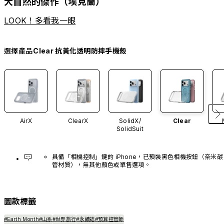
大自然的傑作（埃克蘭）
LOOK！多看我一眼
選擇產品
Clear 抗黃化透明防摔手機殼
AirX
ClearX
SolidX/
Clear
SolidSuit
具備「相機控制」鍵的 iPhone，已預裝黑色相機按鈕（奈米碳
管材質），無其他顏色或單售選項。
圖款標籤
#Earth Month
#山系
#世界旅行
#永續誌
#預算控管師