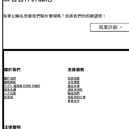
有夢幻聯名想要我們幫你實現嗎？告訴我們你的願望吧！
我要許願
關於我們
支援服務
關於我們
型號總覽
服務據點
常見問題
100% 循環再生防摔手機殼
產品支援
環境永續
退換貨須知
人才招募
聯絡我們
部落格
追蹤我的訂單
異業合作
法律聲明