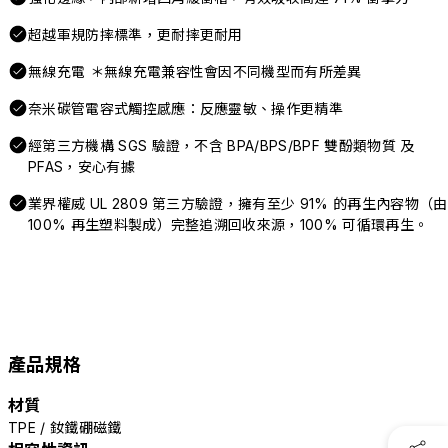
超越軍規防摔標準，更耐摔更耐用
無線充電 ＊無線充電兼容性會因不同機型而有所差異
奈米碳管電容式觸控感應：反應靈敏、操作更精準
經第三方機構 SGS 驗證，不含 BPA/BPS/BPF 雙酚類物質 及
PFAS，安心有據
業界權威 UL 2809 第三方驗證，擁有至少 91% 的再生內容物（由
100% 再生塑料製成）完整追溯回收來源，100% 可循環再生。
產品規格
材質
TPE / 釹鐵硼磁鐵