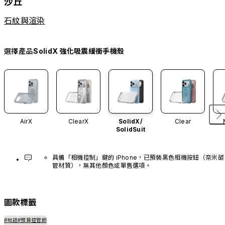
沙丘
石紋與渲染
選擇產品
SolidX 強化吸震緩衝手機殼
AirX
ClearX
SolidX/
Clear
SolidSuit
具備「相機控制」鍵的 iPhone，已預裝黑色相機按鈕（奈米碳
管材質），無其他顏色或單售選項。
圖款標籤
#地誌
#預算控管師