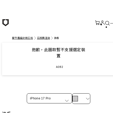
跳至主要內容
犀牛盾設計款工坊
石紋與渲染
沙丘
抱歉，此圖款暫不支援選定裝
置
A082
iPhone 17 Pro