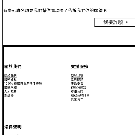
有夢幻聯名想要我們幫你實現嗎？告訴我們你的願望吧！
我要許願
關於我們
支援服務
關於我們
型號總覽
服務據點
常見問題
100% 循環再生防摔手機殼
產品支援
環境永續
退換貨須知
人才招募
聯絡我們
部落格
追蹤我的訂單
異業合作
法律聲明