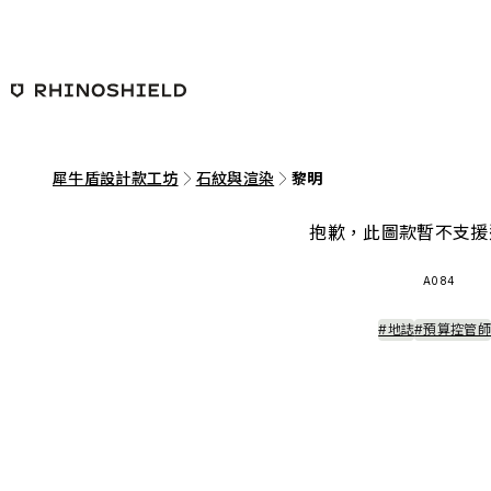
跳至主要內容
犀牛盾設計款工坊
石紋與渲染
黎明
抱歉，此圖款暫不支援
A084
#地誌
#預算控管