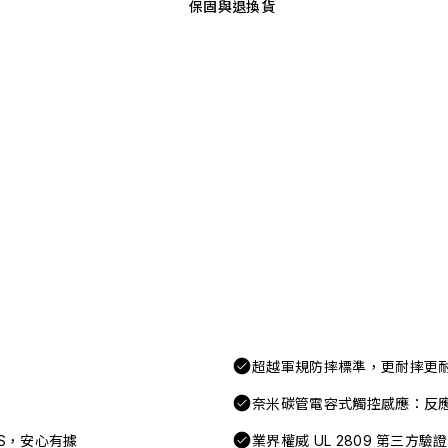
保固與退換貨
超越軍規防摔標準，更耐摔更
奈米碳管電容式觸控感應：反
FAS，安心有據
業界權威 UL 2809 第三方