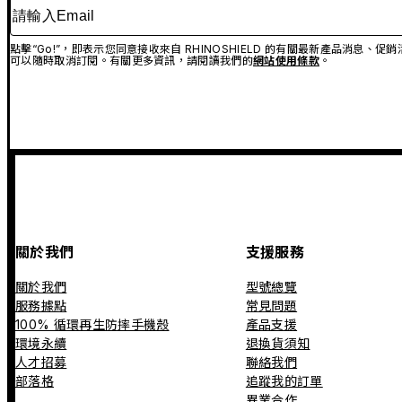
請輸入Email
點擊“Go!”，即表示您同意接收來自 RHINOSHIELD 的有關最新產品消息
可以隨時取消訂閱。有關更多資訊，請閱讀我們的
網站使用條款
。
關於我們
支援服務
關於我們
型號總覽
服務據點
常見問題
100% 循環再生防摔手機殼
產品支援
環境永續
退換貨須知
人才招募
聯絡我們
部落格
追蹤我的訂單
異業合作