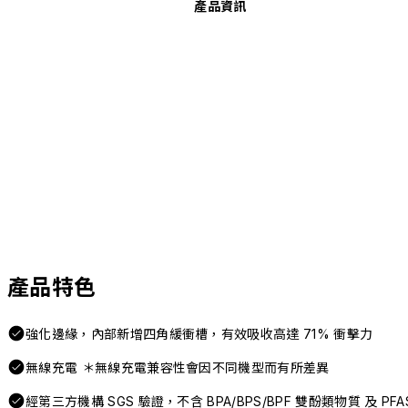
產品資訊
產品特色
強化邊緣，內部新增四角緩衝槽，有效吸收高達 71% 衝擊力
無線充電 ＊無線充電兼容性會因不同機型而有所差異
經第三方機構 SGS 驗證，不含 BPA/BPS/BPF 雙酚類物質 及 P