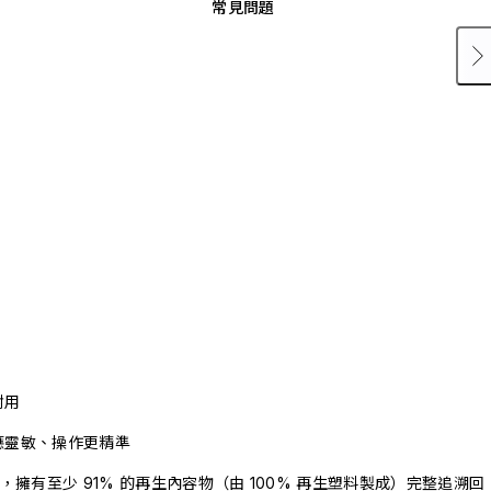
常見問題
耐用
應靈敏、操作更精準
驗證，擁有至少 91% 的再生內容物（由 100% 再生塑料製成）完整追溯回