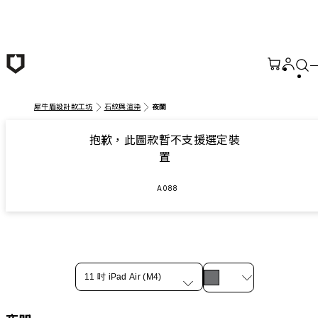
跳至主要內容
犀牛盾設計款工坊
石紋與渲染
夜闌
抱歉，此圖款暫不支援選定裝
置
A088
11 吋 iPad Air (M4)