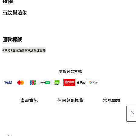
夜闌
石紋與渲染
圖款標籤
#地誌
#靈感攝影師
#預算控管師
支援付款方式
產品資訊
保固與退換貨
常見問題