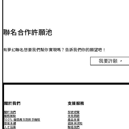
聯名合作許願池
有夢幻聯名想要我們幫你實現嗎？告訴我們你的願望吧！
我要許願
關於我們
支援服務
關於我們
型號總覽
服務據點
常見問題
100% 循環再生防摔手機殼
產品支援
環境永續
退換貨須知
人才招募
聯絡我們