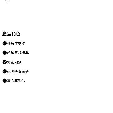
1/0
產品特色
多角度支撐
超越軍規標準
緊密服貼
磁吸快拆面蓋
高度客製化